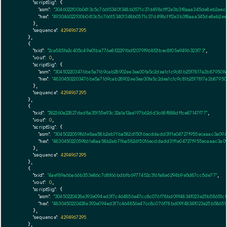
"scriptSig":
 {

"asm":
"3046022100b0413c5c766153401348b0571c37d498cfff2e3b3f8aaa345de8eb2eec
"hex":
"493046022100b0413c5c766153401348b0571c37d498cfff2e3b3f8aaa345de8eb2e
      },

"sequence":
4294967295
    },

    {

"txid":
"2ce585fe2c405c49e01ba776e8f2229f6df2079f968f21bec8f05e9496323f73"
,

"vout":
0
,

"scriptSig":
 {

"asm":
"304502203476be5a7169cab28902ee3ea00fa5c2dea1c1c9c81b25f7817a2b879508
"hex":
"48304502203476be5a7169cab28902ee3ea00fa5c2dea1c1c9c81b25f7817a2b8795
      },

"sequence":
4294967295
    },

    {

"txid":
"282260a22827dad8a35f55e93c32a1a12aa197b62dd3c68f888dffce87147f77"
,

"vout":
0
,

"scriptSig":
 {

"asm":
"3045022059861e8aa58b2eb7fba582d15016ecddadd31f1e04727f955ecaaac3a094
"hex":
"483045022059861e8aa58b2eb7fba582d15016ecddadd31f1e04727f955ecaaac3a0
      },

"sequence":
4294967295
    },

    {

"txid":
"4aef89a6ba66b353e86c7d8f66bdbfb6977452c316fa8e6294b9e5d87cc5de77"
,

"vout":
0
,

"scriptSig":
 {

"asm":
"30450220428e392e094ed3f7c464856e47cc8c076f78bd09f4834f023e25b58651c
"hex":
"4830450220428e392e094ed3f7c464856e47cc8c076f78bd09f4834f023e25b58651
      },

"sequence":
4294967295
    },
