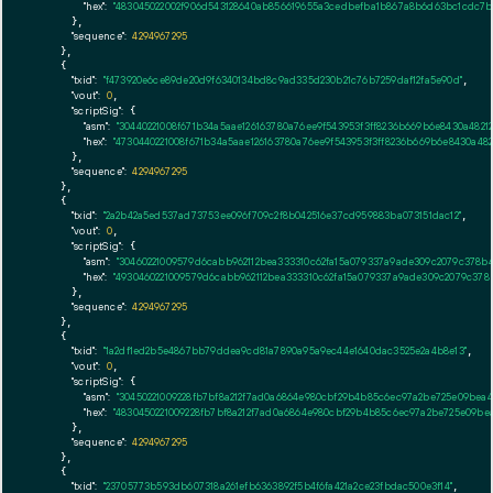
"hex":
"483045022002f906d543128640ab856619655a3cedbefba1b867a8b6d63bc1cdc7bc
      },

"sequence":
4294967295
    },

    {

"txid":
"f473920e6ce89de20d9f6340134bd8c9ad335d230b21c76b7259daf12fa5e90d"
,

"vout":
0
,

"scriptSig":
 {

"asm":
"30440221008f671b34a5aae126163780a76ee9f543953f3ff8236b669b6e8430a4821
"hex":
"4730440221008f671b34a5aae126163780a76ee9f543953f3ff8236b669b6e8430a48
      },

"sequence":
4294967295
    },

    {

"txid":
"2a2b42a5ed537ad73753ee096f709c2f8b042516e37cd959883ba073151dac12"
,

"vout":
0
,

"scriptSig":
 {

"asm":
"30460221009579d6cabb962112bea333310c62fa15a079337a9ade309c2079c378b4
"hex":
"4930460221009579d6cabb962112bea333310c62fa15a079337a9ade309c2079c378
      },

"sequence":
4294967295
    },

    {

"txid":
"1a2df1ed2b5e4867bb79ddea9cd81a7890a95a9ec44e1640dac3525e2a4b8e13"
,

"vout":
0
,

"scriptSig":
 {

"asm":
"30450221009228fb7bf8a212f7ad0a6864e980cbf29b4b85c6ec97a2be725e09bea4
"hex":
"4830450221009228fb7bf8a212f7ad0a6864e980cbf29b4b85c6ec97a2be725e09be
      },

"sequence":
4294967295
    },

    {

"txid":
"23705773b593db607318a261efb6363892f5b4f6fa421a2ce23fbdac500e3f14"
,
