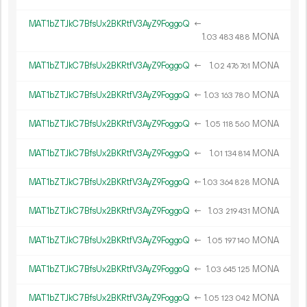
MAT1bZTJkC7BfsUx2BKRtfV3AyZ9FoggoQ
←
1.
MONA
03
483
488
MAT1bZTJkC7BfsUx2BKRtfV3AyZ9FoggoQ
←
1.
MONA
02
476
761
MAT1bZTJkC7BfsUx2BKRtfV3AyZ9FoggoQ
←
1.
MONA
03
163
780
MAT1bZTJkC7BfsUx2BKRtfV3AyZ9FoggoQ
←
1.
MONA
05
118
560
MAT1bZTJkC7BfsUx2BKRtfV3AyZ9FoggoQ
←
1.
MONA
01
134
814
MAT1bZTJkC7BfsUx2BKRtfV3AyZ9FoggoQ
←
1.
MONA
03
364
828
MAT1bZTJkC7BfsUx2BKRtfV3AyZ9FoggoQ
←
1.
MONA
03
219
431
MAT1bZTJkC7BfsUx2BKRtfV3AyZ9FoggoQ
←
1.
MONA
05
197
140
MAT1bZTJkC7BfsUx2BKRtfV3AyZ9FoggoQ
←
1.
MONA
03
645
125
MAT1bZTJkC7BfsUx2BKRtfV3AyZ9FoggoQ
←
1.
MONA
05
123
042