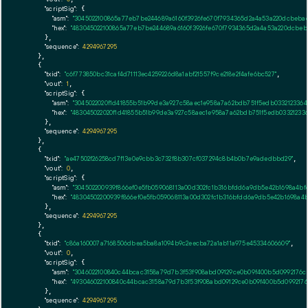
"scriptSig":
 {

"asm":
"3045022100865a77eb7be244689a6160f3926fe670f7934365d2a4a53a220dcbebad
"hex":
"483045022100865a77eb7be244689a6160f3926fe670f7934365d2a4a53a220dcbeb
      },

"sequence":
4294967295
    },

    {

"txid":
"c6f773850bc31caf4d71113ec4259226d8a1abf21557f9ce218e2f4afe6bc527"
,

"vout":
1
,

"scriptSig":
 {

"asm":
"3045022020f1d41855b51b99de3a927c58aec1e958a7a62bdb751f5edb0332123364
"hex":
"483045022020f1d41855b51b99de3a927c58aec1e958a7a62bdb751f5edb033212336
      },

"sequence":
4294967295
    },

    {

"txid":
"ae47502f26258cd7f13e0e9cbb3c732f8b307cf037294c8b4b0b7e9adedbbd29"
,

"vout":
0
,

"scriptSig":
 {

"asm":
"304502200939f866ef0e5fb059068113a00d302fc1b316bfdd6a9db5e42b1698a4b
"hex":
"48304502200939f866ef0e5fb059068113a00d302fc1b316bfdd6a9db5e42b1698a4
      },

"sequence":
4294967295
    },

    {

"txid":
"c86a160007a7168506dbea5ba8a1094b9c2eecba72a1ab11a975e45334606609"
,

"vout":
0
,

"scriptSig":
 {

"asm":
"3046022100840c44bcac3158a79d7b3f53f908abd09129ce0b09f400b5d0992176c5
"hex":
"493046022100840c44bcac3158a79d7b3f53f908abd09129ce0b09f400b5d0992176c
      },

"sequence":
4294967295