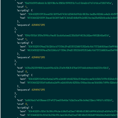
"txid":
"f2e2106595b86663c322938cfe3585d599055c7cc03de2dd7b7dfdce7280745a"
,

"vout":
1
,

"scriptSig":
 {

"asm":
"3046022100913bae65636115e8743db20468d9b2c883bcba28ef42b8ca4a2c4b5975
"hex":
"493046022100913bae65636115e8743db20468d9b2c883bcba28ef42b8ca4a2c4b59
      },

"sequence":
4294967295
    },

    {

"txid":
"f59df515b13f5fe519f6c9ec813cdd4abed235b5b91403b242ae94102840a45b"
,

"vout":
1
,

"scriptSig":
 {

"asm":
"30450221009aa2563246cb7f354c29e203512368f5352e8cf667572b880ba65ef9f4
"hex":
"4830450221009aa2563246cb7f354c29e203512368f5352e8cf667572b880ba65ef9f
      },

"sequence":
4294967295
    },

    {

"txid":
"d35e25235ff8183abd698c623c27a96f0831478e1397644d6fdd6fd2331c9262"
,

"vout":
0
,

"scriptSig":
 {

"asm":
"3046022100dfbd8eba2e1ffce2d681bfd42506c014ba6bcea56b54b7499cf226dc94
"hex":
"493046022100dfbd8eba2e1ffce2d681bfd42506c014ba6bcea56b54b7499cf226dc
      },

"sequence":
4294967295
    },

    {

"txid":
"bd808ab7e008aaa637e927bed08efda7d2a2bca5fab64a232acc941b7c601266"
,

"vout":
0
,

"scriptSig":
 {

"asm":
"304402201cf20d3b3f4c99c6ab34d5e23ed7481486538064994b06b21e069e0cf71a
"hex":
"47304402201cf20d3b3f4c99c6ab34d5e23ed7481486538064994b06b21e069e0cf71