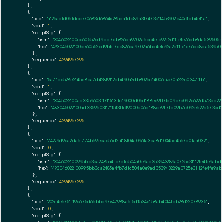
    },

    {

"txid":
"a126adfd06fdcee70683d6864c285da1db89a317473c11453902b40c1bb4ef1a"
,

"vout":
1
,

"scriptSig":
 {

"asm":
"3046022100ce60552ed9bbf7eb826ca9702a6bc4efc92a2d11fe1e76cb8da539505
"hex":
"493046022100ce60552ed9bbf7eb826ca9702a6bc4efc92a2d11fe1e76cb8da53950
      },

"sequence":
4294967295
    },

    {

"txid":
"5a77de528e2145e8ba7d428f9112db490a2db8026c14006f4c70a222c0347f1b"
,

"vout":
1
,

"scriptSig":
 {

"asm":
"3045022100ad3359603f1711513ffc19000d06d188ee9ff7fd09b7c092e622d573cd2
"hex":
"483045022100ad3359603f1711513ffc19000d06d188ee9ff7fd09b7c092e622d573c
      },

"sequence":
4294967295
    },

    {

"txid":
"74229d9ea2da6f774b69ecae56d2f418f04a0961a3ca8d10345e4567d0faa032"
,

"vout":
0
,

"scriptSig":
 {

"asm":
"3046022100995bb3ca2485a4fb7dfc504a0e9ad353943289a0725e31112fe4fe9abd
"hex":
"493046022100995bb3ca2485a4fb7dfc504a0e9ad353943289a0725e31112fe4fe9ab
      },

"sequence":
4294967295
    },

    {

"txid":
"202c4e6751f19e675d66bbd97e47988a6f5d1534e158ab40f4fbb28d22078935"
,

"vout":
0
,

"scriptSig":
 {
