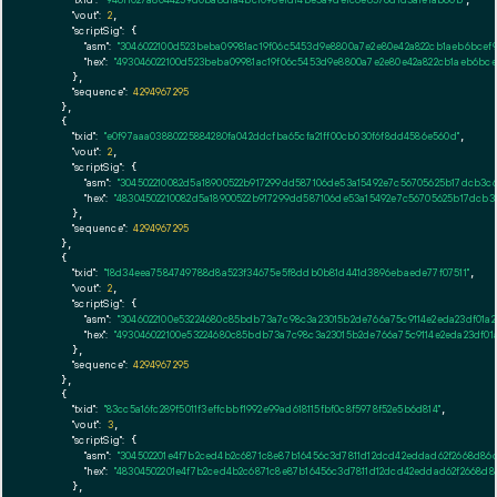
"txid":
"946f1027a8044259d0ba8dfa4bc1098e1d14be5a9de1c6e6576dfd3a1e1ab60b"
"vout":
2
,

"scriptSig":
 {

"asm":
"3046022100d523beba09981ac19f06c5453d9e8800a7e2e80e42a822cb1aeb6bcef
"hex":
"493046022100d523beba09981ac19f06c5453d9e8800a7e2e80e42a822cb1aeb6bce
      },

"sequence":
4294967295
    },

    {

"txid":
"e0f97aaa03880225884280fa042ddcfba65cfa21ff00cb030f6f8dd4586e560d"
,

"vout":
2
,

"scriptSig":
 {

"asm":
"304502210082d5a18900522b917299dd587106de53a15492e7c56705625b17dcb3c6
"hex":
"48304502210082d5a18900522b917299dd587106de53a15492e7c56705625b17dcb3
      },

"sequence":
4294967295
    },

    {

"txid":
"18d34eea7584749788d8a523f34675e5f8ddb0b81d441d3896ebaede77f07511"
,

"vout":
2
,

"scriptSig":
 {

"asm":
"3046022100e53224680c85bdb73a7c98c3a23015b2de766a75c9114e2eda23df01a2
"hex":
"493046022100e53224680c85bdb73a7c98c3a23015b2de766a75c9114e2eda23df01
      },

"sequence":
4294967295
    },

    {

"txid":
"83cc5a16fc289f5011f3effcbbf1992e99ad618115fbf0c8f5978f52e5b6d814"
,

"vout":
3
,

"scriptSig":
 {

"asm":
"304502201e4f7b2ced4b2c6871c8e87b16456c3d7811d12dcd42eddad62f2668d86
"hex":
"48304502201e4f7b2ced4b2c6871c8e87b16456c3d7811d12dcd42eddad62f2668d8
      },
