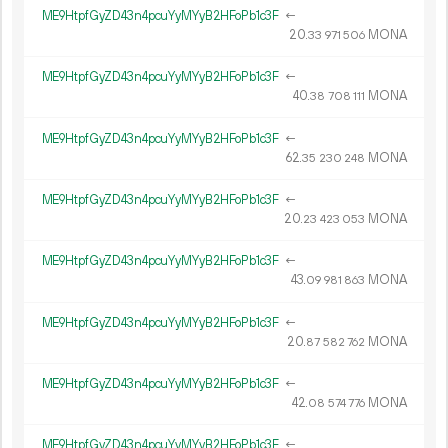
ME9HtpfGyZD43n4pcuYyMYyB2HFoPb1c3F
←
20.
MONA
33
971
506
ME9HtpfGyZD43n4pcuYyMYyB2HFoPb1c3F
←
40.
MONA
38
708
111
ME9HtpfGyZD43n4pcuYyMYyB2HFoPb1c3F
←
62.
MONA
35
230
248
ME9HtpfGyZD43n4pcuYyMYyB2HFoPb1c3F
←
20.
MONA
23
423
053
ME9HtpfGyZD43n4pcuYyMYyB2HFoPb1c3F
←
43.
MONA
09
981
863
ME9HtpfGyZD43n4pcuYyMYyB2HFoPb1c3F
←
20.
MONA
87
582
762
ME9HtpfGyZD43n4pcuYyMYyB2HFoPb1c3F
←
42.
MONA
08
574
776
ME9HtpfGyZD43n4pcuYyMYyB2HFoPb1c3F
←