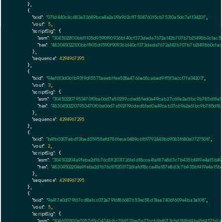
    },

    {

"txid":
"071d440c4c683e33689bca8e2a09a962cff750476015cb75310a5dc7a1f34201"
,

"vout":
5
,

"scriptSig":
 {

"asm":
"3045022100bb11105d9590f90936b140cf373dede7672a142b707b7b21498b0c1ac5
"hex":
"483045022100bb11105d9590f90936b140cf373dede7672a142b707b7b21498b0c1ac
      },

"sequence":
4294967295
    },

    {

"txid":
"94af613d0b1b9319d15575aeeb1fee528a4766a68cabad9ff5f3accf7fe34203"
,

"vout":
3
,

"scriptSig":
 {

"asm":
"304502207953470f0ba06d7e592119cded8fed0a49cab37c69a2a61bc9b785d18e7
"hex":
"48304502207953470f0ba06d7e592119cded8fed0a49cab37c69a2a61bc9b785d18e
      },

"sequence":
4294967295
    },

    {

"txid":
"b4fb0307ebd13bad55958efd786feca0489c6f69792443b69083f680a0727508"
,

"vout":
2
,

"scriptSig":
 {

"asm":
"304502204a9feba2d1b76c81120317261a1d18cca41a187e8d3c7b435bf419e4a15b49
"hex":
"48304502204a9feba2d1b76c81120317261a1d18cca41a187e8d3c7b435bf419e4a15b
      },

"sequence":
4294967295
    },

    {

"txid":
"9e417e0d179167cd8a1cc072a7916f86687653ec58d31aa7406f609e4ba3a108"
,

"vout":
5
,

"scriptSig":
 {

"asm":
"3046022100e7957d5c04741c8c79d532ea5a77ccb9ef673cfe159fbf4be5d457fe2e