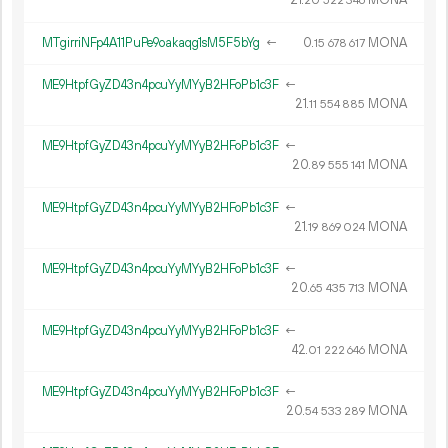
21.
MONA
20
522
346
MTgirriNFp4A11PuPe9oakaqg1sM5F5bYg
←
0.
MONA
15
678
617
ME9HtpfGyZD43n4pcuYyMYyB2HFoPb1c3F
←
21.
MONA
11
554
885
ME9HtpfGyZD43n4pcuYyMYyB2HFoPb1c3F
←
20.
MONA
89
555
141
ME9HtpfGyZD43n4pcuYyMYyB2HFoPb1c3F
←
21.
MONA
19
869
024
ME9HtpfGyZD43n4pcuYyMYyB2HFoPb1c3F
←
20.
MONA
65
435
713
ME9HtpfGyZD43n4pcuYyMYyB2HFoPb1c3F
←
42.
MONA
01
222
646
ME9HtpfGyZD43n4pcuYyMYyB2HFoPb1c3F
←
20.
MONA
54
533
289