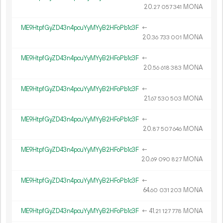
20.
MONA
27
057
341
ME9HtpfGyZD43n4pcuYyMYyB2HFoPb1c3F
←
20.
MONA
36
733
001
ME9HtpfGyZD43n4pcuYyMYyB2HFoPb1c3F
←
20.
MONA
56
618
383
ME9HtpfGyZD43n4pcuYyMYyB2HFoPb1c3F
←
21.
MONA
67
530
503
ME9HtpfGyZD43n4pcuYyMYyB2HFoPb1c3F
←
20.
MONA
87
507
646
ME9HtpfGyZD43n4pcuYyMYyB2HFoPb1c3F
←
20.
MONA
69
090
827
ME9HtpfGyZD43n4pcuYyMYyB2HFoPb1c3F
←
64.
MONA
60
031
203
ME9HtpfGyZD43n4pcuYyMYyB2HFoPb1c3F
←
41.
MONA
21
127
778