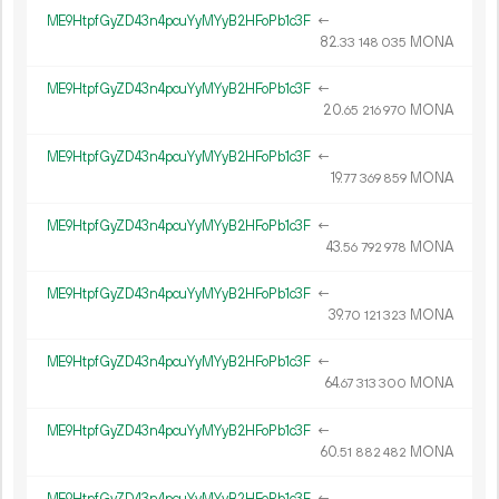
ME9HtpfGyZD43n4pcuYyMYyB2HFoPb1c3F
←
82.
MONA
33
148
035
ME9HtpfGyZD43n4pcuYyMYyB2HFoPb1c3F
←
20.
MONA
65
216
970
ME9HtpfGyZD43n4pcuYyMYyB2HFoPb1c3F
←
19.
MONA
77
369
859
ME9HtpfGyZD43n4pcuYyMYyB2HFoPb1c3F
←
43.
MONA
56
792
978
ME9HtpfGyZD43n4pcuYyMYyB2HFoPb1c3F
←
39.
MONA
70
121
323
ME9HtpfGyZD43n4pcuYyMYyB2HFoPb1c3F
←
64.
MONA
67
313
300
ME9HtpfGyZD43n4pcuYyMYyB2HFoPb1c3F
←
60.
MONA
51
882
482