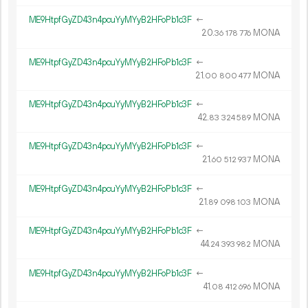
ME9HtpfGyZD43n4pcuYyMYyB2HFoPb1c3F
←
20.
MONA
36
178
776
ME9HtpfGyZD43n4pcuYyMYyB2HFoPb1c3F
←
21.
MONA
00
800
477
ME9HtpfGyZD43n4pcuYyMYyB2HFoPb1c3F
←
42.
MONA
83
324
589
ME9HtpfGyZD43n4pcuYyMYyB2HFoPb1c3F
←
21.
MONA
60
512
937
ME9HtpfGyZD43n4pcuYyMYyB2HFoPb1c3F
←
21.
MONA
89
098
103
ME9HtpfGyZD43n4pcuYyMYyB2HFoPb1c3F
←
44.
MONA
24
393
982
ME9HtpfGyZD43n4pcuYyMYyB2HFoPb1c3F
←
41.
MONA
08
412
696