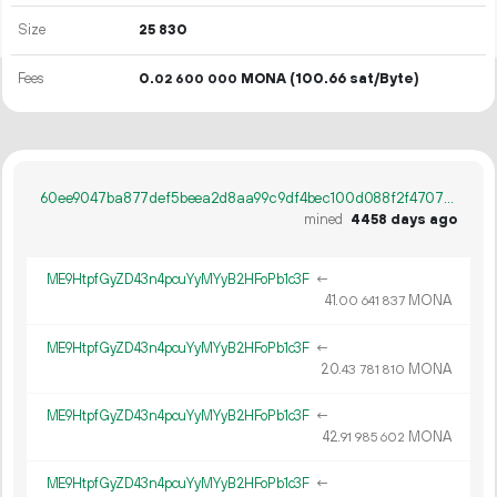
Size
25
830
Fees
0.
MONA
(100.66 sat/Byte)
02
600
000
60ee9047ba877def5beea2d8aa99c9df4bec100d088f2f47075f181b3714bbd2
mined
4458 days ago
ME9HtpfGyZD43n4pcuYyMYyB2HFoPb1c3F
←
41.
MONA
00
641
837
ME9HtpfGyZD43n4pcuYyMYyB2HFoPb1c3F
←
20.
MONA
43
781
810
ME9HtpfGyZD43n4pcuYyMYyB2HFoPb1c3F
←
42.
MONA
91
985
602
ME9HtpfGyZD43n4pcuYyMYyB2HFoPb1c3F
←