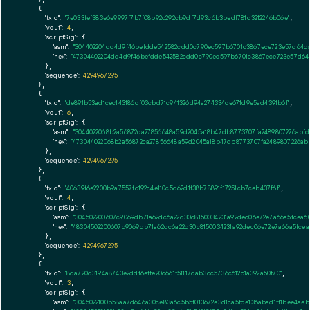
    {

"txid":
"7e033fef383e6e9997f7b7f08b92c292cb9df7d93c6b3bedf781d3212246b06e"
,

"vout":
4
,

"scriptSig":
 {

"asm":
"304402204dd4d9f46befdde542582cdd0c790ec597b6701c3867ece723e57d64daf
"hex":
"47304402204dd4d9f46befdde542582cdd0c790ec597b6701c3867ece723e57d64da
      },

"sequence":
4294967295
    },

    {

"txid":
"de891b53ad1cec143186df03cbd71c941326d94a274334ce671d9e5ad4391b6f"
,

"vout":
6
,

"scriptSig":
 {

"asm":
"3044022068b2a56872ca27856648a59d2045a18b47db8773707fa2489807226abfd
"hex":
"473044022068b2a56872ca27856648a59d2045a18b47db8773707fa2489807226abf
      },

"sequence":
4294967295
    },

    {

"txid":
"40639f6e2200b9a7557fc192c4e110c5d62d1f38b78891f17251cb7ceb437f6f"
,

"vout":
4
,

"scriptSig":
 {

"asm":
"304502200607c9069db71a62dc6a22d30c8150034231a92dec06e72e7a66a5fcea60
"hex":
"48304502200607c9069db71a62dc6a22d30c8150034231a92dec06e72e7a66a5fcea
      },

"sequence":
4294967295
    },

    {

"txid":
"8da720d3194a8743e2ddf6effe20c661f51117dab3cc5736c612c1a392a50f70"
,

"vout":
3
,

"scriptSig":
 {

"asm":
"3045022100b58aa7d646a30ce83a6c5b5f013672e3d1ca5fde136abad1ff1bee4aeb