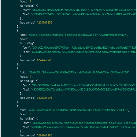
"vout":
3
,

"scriptSig":
 {

"asm":
"304502207e85dc56b987e0cc6b3d43049cb381794c6177bfa647fff3ce9335a21393
"hex":
"48304502207e85dc56b987e0cc6b3d43049cb381794c6177bfa647fff3ce9335a213
      },

"sequence":
4294967295
    },

    {

"txid":
"07c4e74e7d8004f5cf45c675b009e9f3d3b16224d45917002611968656e92107"
,

"vout":
3
,

"scriptSig":
 {

"asm":
"3046022100cebc85977076e1f1f0dde2eea85ff63cddbdb22fffcbdb6f5bab7fff42
"hex":
"493046022100cebc85977076e1f1f0dde2eea85ff63cddbdb22fffcbdb6f5bab7fff4
      },

"sequence":
4294967295
    },

    {

"txid":
"2469625d514cdebe55668102e8273bd1e80fe8e9d3b55e9036eb691316ae7007"
,

"vout":
4
,

"scriptSig":
 {

"asm":
"3045022100a7faabfecf44932f0cac4235b89f6090469034d3b1cf97e6510f0039a2b
"hex":
"483045022100a7faabfecf44932f0cac4235b89f6090469034d3b1cf97e6510f0039a
      },

"sequence":
4294967295
    },

    {

"txid":
"69c73c1926fa43622ab7fd365a336d6b64c070357ef09c7d183c068279e32f00"
,

"vout":
3
,

"scriptSig":
 {

"asm":
"304402206ec4b2a50f87f2be9858276cb19b0b6ee5c042dc7db4211c3474ecd2234d
"hex":
"47304402206ec4b2a50f87f2be9858276cb19b0b6ee5c042dc7db4211c3474ecd223
      },

"sequence":
4294967295