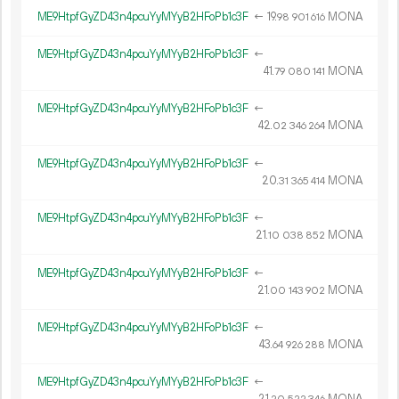
ME9HtpfGyZD43n4pcuYyMYyB2HFoPb1c3F
←
19.
MONA
98
901
616
ME9HtpfGyZD43n4pcuYyMYyB2HFoPb1c3F
←
41.
MONA
79
080
141
ME9HtpfGyZD43n4pcuYyMYyB2HFoPb1c3F
←
42.
MONA
02
346
264
ME9HtpfGyZD43n4pcuYyMYyB2HFoPb1c3F
←
20.
MONA
31
365
414
ME9HtpfGyZD43n4pcuYyMYyB2HFoPb1c3F
←
21.
MONA
10
038
852
ME9HtpfGyZD43n4pcuYyMYyB2HFoPb1c3F
←
21.
MONA
00
143
902
ME9HtpfGyZD43n4pcuYyMYyB2HFoPb1c3F
←
43.
MONA
64
926
288
ME9HtpfGyZD43n4pcuYyMYyB2HFoPb1c3F
←