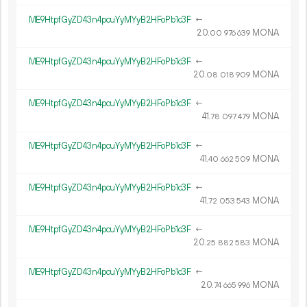
ME9HtpfGyZD43n4pcuYyMYyB2HFoPb1c3F
←
20.
MONA
00
976
639
ME9HtpfGyZD43n4pcuYyMYyB2HFoPb1c3F
←
20.
MONA
08
018
909
ME9HtpfGyZD43n4pcuYyMYyB2HFoPb1c3F
←
41.
MONA
78
097
479
ME9HtpfGyZD43n4pcuYyMYyB2HFoPb1c3F
←
41.
MONA
40
662
509
ME9HtpfGyZD43n4pcuYyMYyB2HFoPb1c3F
←
41.
MONA
72
053
543
ME9HtpfGyZD43n4pcuYyMYyB2HFoPb1c3F
←
20.
MONA
25
882
583
ME9HtpfGyZD43n4pcuYyMYyB2HFoPb1c3F
←
20.
MONA
74
665
996