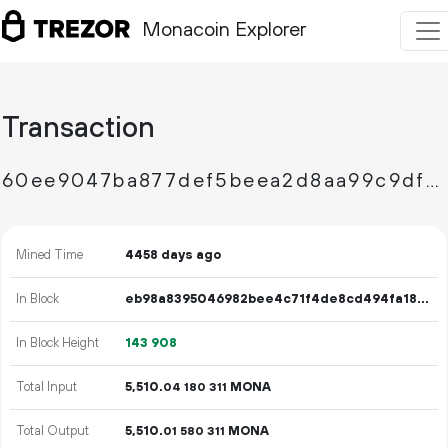
Monacoin Explorer
Transaction
60ee9047ba877def5beea2d8aa99c9df4bec100d088f2f47075f181b3714bbd2
Mined Time
4458 days ago
In Block
eb98a8395046982bee4c71f4de8cd494fa18b253d9bc43453319b926a679f5a9
In Block Height
143
908
Total Input
5
510
.
MONA
04
180
311
Total Output
5
510
.
MONA
01
580
311