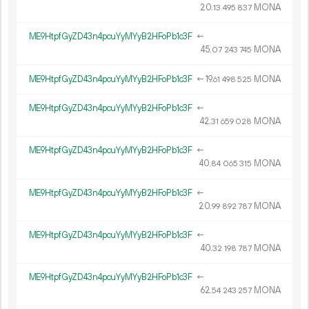
20.
MONA
13
495
837
ME9HtpfGyZD43n4pcuYyMYyB2HFoPb1c3F
←
45.
MONA
07
243
745
ME9HtpfGyZD43n4pcuYyMYyB2HFoPb1c3F
←
19.
MONA
61
498
525
ME9HtpfGyZD43n4pcuYyMYyB2HFoPb1c3F
←
42.
MONA
31
659
028
ME9HtpfGyZD43n4pcuYyMYyB2HFoPb1c3F
←
40.
MONA
84
065
315
ME9HtpfGyZD43n4pcuYyMYyB2HFoPb1c3F
←
20.
MONA
99
892
787
ME9HtpfGyZD43n4pcuYyMYyB2HFoPb1c3F
←
40.
MONA
32
198
787
ME9HtpfGyZD43n4pcuYyMYyB2HFoPb1c3F
←
62.
MONA
54
243
257