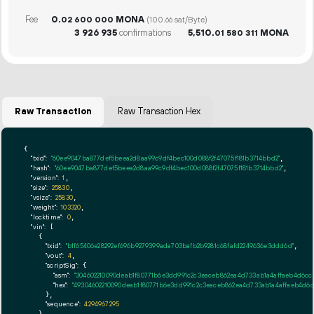
Fee
0.
MONA
02
600
000
(100.66 sat/Byte)
3
926
935
confirmations
5
510
.
MONA
01
580
311
Raw Transaction
Raw Transaction Hex
{

"txid":
"60ee9047ba877def5beea2d8aa99c9df4bec100d088f2f47075f181b3714bbd2"
,

"hash":
"60ee9047ba877def5beea2d8aa99c9df4bec100d088f2f47075f181b3714bbd2"
,

"version":
1
,

"size":
25830
,

"vsize":
25830
,

"weight":
103320
,

"locktime":
0
,

"vin":
 [

    {

"txid":
"b1f65406e28292ef696b9279399ada703bafb2b9281c68fafd2249636e3ddd6d"
,

"vout":
4
,

"scriptSig":
 {

"asm":
"304602210090deab1f80771b6e3dd991c2c3eaceb862ea4d733ab1a4affaeb4d6cca
"hex":
"49304602210090deab1f80771b6e3dd991c2c3eaceb862ea4d733ab1a4affaeb4d6cc
      },

"sequence":
4294967295
    },
