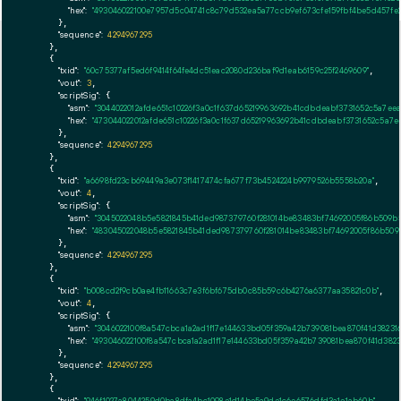
"hex":
"493046022100e7957d5c04741c8c79d532ea5a77ccb9ef673cfe159fbf4be5d457fe2
      },

"sequence":
4294967295
    },

    {

"txid":
"60c75377af5ed6f9414f64fe4dc51eac2080d236baf9d1eab6159c25f2469609"
,

"vout":
3
,

"scriptSig":
 {

"asm":
"3044022012afde651c10226f3a0c1f637d65219963692b41cdbdeabf3731652c5a7e
"hex":
"473044022012afde651c10226f3a0c1f637d65219963692b41cdbdeabf3731652c5a7
      },

"sequence":
4294967295
    },

    {

"txid":
"a6698fd23cb69449a3e073f1417474cfa677f73b4524224b9979526b5558b20a"
,

"vout":
4
,

"scriptSig":
 {

"asm":
"3045022048b5e5821845b41ded987379760f281014be83483bf74692005f86b509b
"hex":
"483045022048b5e5821845b41ded987379760f281014be83483bf74692005f86b509
      },

"sequence":
4294967295
    },

    {

"txid":
"b008cd2f9cb0ae4fb11663c7e3f6bf675db0c85b59c6b4276a6377aa35821c0b"
,

"vout":
4
,

"scriptSig":
 {

"asm":
"3046022100f8a547cbca1a2ad1f17e144633bd05f359a42b739081bea870f41d3823
"hex":
"493046022100f8a547cbca1a2ad1f17e144633bd05f359a42b739081bea870f41d382
      },

"sequence":
4294967295
    },

    {

,
