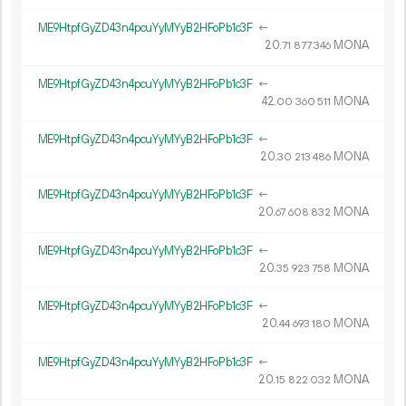
ME9HtpfGyZD43n4pcuYyMYyB2HFoPb1c3F
←
20.
MONA
71
877
346
ME9HtpfGyZD43n4pcuYyMYyB2HFoPb1c3F
←
42.
MONA
00
360
511
ME9HtpfGyZD43n4pcuYyMYyB2HFoPb1c3F
←
20.
MONA
30
213
486
ME9HtpfGyZD43n4pcuYyMYyB2HFoPb1c3F
←
20.
MONA
67
608
832
ME9HtpfGyZD43n4pcuYyMYyB2HFoPb1c3F
←
20.
MONA
35
923
758
ME9HtpfGyZD43n4pcuYyMYyB2HFoPb1c3F
←
20.
MONA
44
693
180
ME9HtpfGyZD43n4pcuYyMYyB2HFoPb1c3F
←
20.
MONA
15
822
032