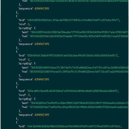
"hex":
"483045022100b58aa7d646a30ce83a6c5b5f013672e3d1ca5fde136abad1ff1bee4ae
      },

"sequence":
4294967295
    },

    {

"txid":
"cf84b1205d18223dcc3f6ac4a958163f74080cc1dfe48d04eff7ce57bda39b71"
,

"vout":
6
,

"scriptSig":
 {

"asm":
"3046022100a1d26308f5a054aa8a7ff7100a492cf85fa5409fefff32fc7e6a12780042
"hex":
"493046022100a1d26308f5a054aa8a7ff7100a492cf85fa5409fefff32fc7e6a127800
      },

"sequence":
4294967295
    },

    {

"txid":
"f25440f6613b8649ff724340d13e6130a3ea491a51630c8c0d0d4290654ef172"
,

"vout":
2
,

"scriptSig":
 {

"asm":
"30450220348f1111e6a07c38f13af9c7d39e484220eec5d1753cd47aa2d980d52f4b0
"hex":
"4830450220348f1111e6a07c38f13af9c7d39e484220eec5d1753cd47aa2d980d52f4
      },

"sequence":
4294967295
    },

    {

"txid":
"500ae8f1c18ad08e4134f04be7a196f4bfa2e814fae8b8162520f2bda2c88d05"
,

"vout":
3
,

"scriptSig":
 {

"asm":
"304402200a17fe49df9cc45abff82533d1f984b452360bf81071056fea4fca2666dc
"hex":
"47304402200a17fe49df9cc45abff82533d1f984b452360bf81071056fea4fca2666d
      },

"sequence":
4294967295
    },

    {

"txid":
"cfef3b094d8683b9886525012eec99d6189609b0764697239e6512917e017b06"
,
