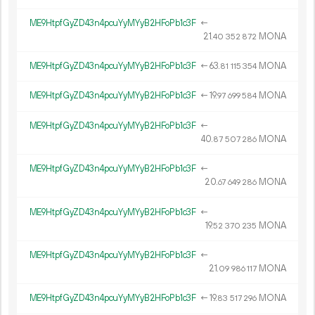
ME9HtpfGyZD43n4pcuYyMYyB2HFoPb1c3F
←
21.
MONA
40
352
872
ME9HtpfGyZD43n4pcuYyMYyB2HFoPb1c3F
←
63.
MONA
81
115
354
ME9HtpfGyZD43n4pcuYyMYyB2HFoPb1c3F
←
19.
MONA
97
699
584
ME9HtpfGyZD43n4pcuYyMYyB2HFoPb1c3F
←
40.
MONA
87
507
286
ME9HtpfGyZD43n4pcuYyMYyB2HFoPb1c3F
←
20.
MONA
67
649
286
ME9HtpfGyZD43n4pcuYyMYyB2HFoPb1c3F
←
19.
MONA
52
370
235
ME9HtpfGyZD43n4pcuYyMYyB2HFoPb1c3F
←
21.
MONA
09
986
117
ME9HtpfGyZD43n4pcuYyMYyB2HFoPb1c3F
←
19.
MONA
83
517
296