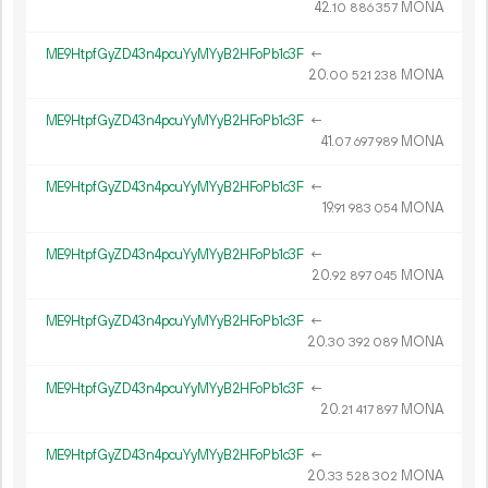
42.
MONA
10
886
357
ME9HtpfGyZD43n4pcuYyMYyB2HFoPb1c3F
←
20.
MONA
00
521
238
ME9HtpfGyZD43n4pcuYyMYyB2HFoPb1c3F
←
41.
MONA
07
697
989
ME9HtpfGyZD43n4pcuYyMYyB2HFoPb1c3F
←
19.
MONA
91
983
054
ME9HtpfGyZD43n4pcuYyMYyB2HFoPb1c3F
←
20.
MONA
92
897
045
ME9HtpfGyZD43n4pcuYyMYyB2HFoPb1c3F
←
20.
MONA
30
392
089
ME9HtpfGyZD43n4pcuYyMYyB2HFoPb1c3F
←
20.
MONA
21
417
897
ME9HtpfGyZD43n4pcuYyMYyB2HFoPb1c3F
←
20.
MONA
33
528
302