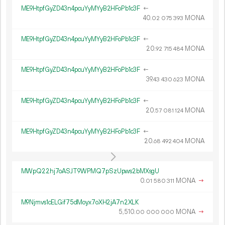
ME9HtpfGyZD43n4pcuYyMYyB2HFoPb1c3F
←
40.
MONA
02
075
393
ME9HtpfGyZD43n4pcuYyMYyB2HFoPb1c3F
←
20.
MONA
92
715
484
ME9HtpfGyZD43n4pcuYyMYyB2HFoPb1c3F
←
39.
MONA
43
430
623
ME9HtpfGyZD43n4pcuYyMYyB2HFoPb1c3F
←
20.
MONA
57
081
124
ME9HtpfGyZD43n4pcuYyMYyB2HFoPb1c3F
←
20.
MONA
68
492
404
MWpQ22hj7oASJT9WPMQ7pSzUpws2bMXsgU
0.
MONA
→
01
580
311
M9Njmvs1cELGif75dMoyx7oXH2jA7n2XLK
5
510
.
MONA
→
00
000
000