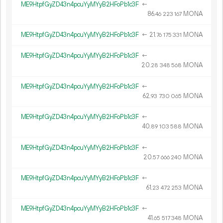
ME9HtpfGyZD43n4pcuYyMYyB2HFoPb1c3F
←
86.
MONA
46
223
167
ME9HtpfGyZD43n4pcuYyMYyB2HFoPb1c3F
←
21.
MONA
76
175
331
ME9HtpfGyZD43n4pcuYyMYyB2HFoPb1c3F
←
20.
MONA
28
348
568
ME9HtpfGyZD43n4pcuYyMYyB2HFoPb1c3F
←
62.
MONA
93
730
065
ME9HtpfGyZD43n4pcuYyMYyB2HFoPb1c3F
←
40.
MONA
89
103
588
ME9HtpfGyZD43n4pcuYyMYyB2HFoPb1c3F
←
20.
MONA
57
666
240
ME9HtpfGyZD43n4pcuYyMYyB2HFoPb1c3F
←
61.
MONA
23
472
253
ME9HtpfGyZD43n4pcuYyMYyB2HFoPb1c3F
←
41.
MONA
65
517
348