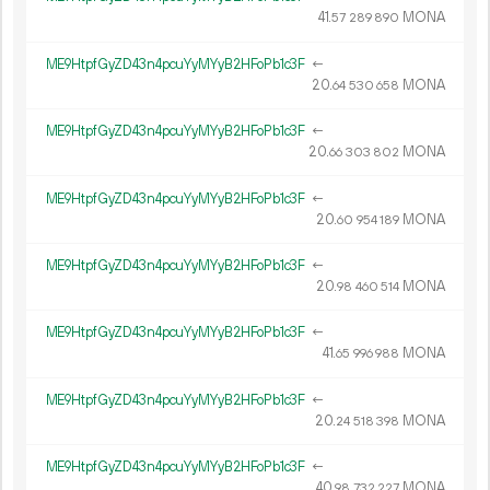
41.
MONA
57
289
890
ME9HtpfGyZD43n4pcuYyMYyB2HFoPb1c3F
←
20.
MONA
64
530
658
ME9HtpfGyZD43n4pcuYyMYyB2HFoPb1c3F
←
20.
MONA
66
303
802
ME9HtpfGyZD43n4pcuYyMYyB2HFoPb1c3F
←
20.
MONA
60
954
189
ME9HtpfGyZD43n4pcuYyMYyB2HFoPb1c3F
←
20.
MONA
98
460
514
ME9HtpfGyZD43n4pcuYyMYyB2HFoPb1c3F
←
41.
MONA
65
996
988
ME9HtpfGyZD43n4pcuYyMYyB2HFoPb1c3F
←
20.
MONA
24
518
398
ME9HtpfGyZD43n4pcuYyMYyB2HFoPb1c3F
←
40.
MONA
98
732
227