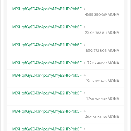
ME9HtpfGyZD43n4pcuYyMYyB2HFoPb1c3F
←
46.
MONA
55
350
969
ME9HtpfGyZD43n4pcuYyMYyB2HFoPb1c3F
←
23.
MONA
04
783
811
ME9HtpfGyZD43n4pcuYyMYyB2HFoPb1c3F
←
19.
MONA
92
772
803
ME9HtpfGyZD43n4pcuYyMYyB2HFoPb1c3F
←
72.
MONA
57
441
167
ME9HtpfGyZD43n4pcuYyMYyB2HFoPb1c3F
←
19.
MONA
38
821
478
ME9HtpfGyZD43n4pcuYyMYyB2HFoPb1c3F
←
17.
MONA
96
698
939
ME9HtpfGyZD43n4pcuYyMYyB2HFoPb1c3F
←
46.
MONA
61
906
086
ME9HtpfGyZD43n4pcuYyMYyB2HFoPb1c3F
←