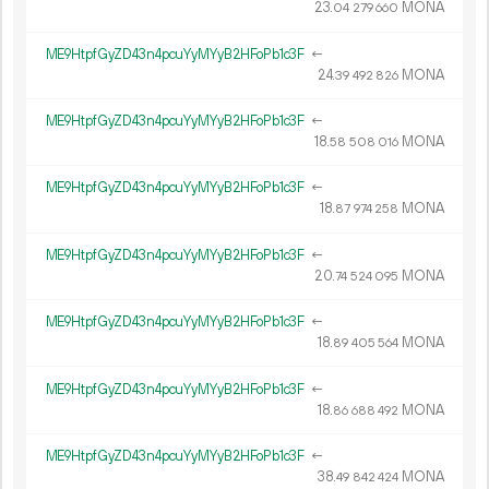
23.
MONA
04
279
660
ME9HtpfGyZD43n4pcuYyMYyB2HFoPb1c3F
←
24.
MONA
39
492
826
ME9HtpfGyZD43n4pcuYyMYyB2HFoPb1c3F
←
18.
MONA
58
508
016
ME9HtpfGyZD43n4pcuYyMYyB2HFoPb1c3F
←
18.
MONA
87
974
258
ME9HtpfGyZD43n4pcuYyMYyB2HFoPb1c3F
←
20.
MONA
74
524
095
ME9HtpfGyZD43n4pcuYyMYyB2HFoPb1c3F
←
18.
MONA
89
405
564
ME9HtpfGyZD43n4pcuYyMYyB2HFoPb1c3F
←
18.
MONA
86
688
492
ME9HtpfGyZD43n4pcuYyMYyB2HFoPb1c3F
←
38.
MONA
49
842
424