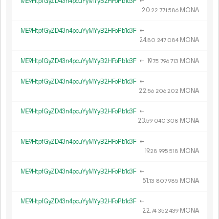
ME9HtpfGyZD43n4pcuYyMYyB2HFoPb1c3F
←
20.
MONA
22
771
586
ME9HtpfGyZD43n4pcuYyMYyB2HFoPb1c3F
←
24.
MONA
80
247
084
ME9HtpfGyZD43n4pcuYyMYyB2HFoPb1c3F
←
19.
MONA
75
796
713
ME9HtpfGyZD43n4pcuYyMYyB2HFoPb1c3F
←
22.
MONA
56
206
202
ME9HtpfGyZD43n4pcuYyMYyB2HFoPb1c3F
←
23.
MONA
59
040
308
ME9HtpfGyZD43n4pcuYyMYyB2HFoPb1c3F
←
19.
MONA
28
995
518
ME9HtpfGyZD43n4pcuYyMYyB2HFoPb1c3F
←
51.
MONA
13
807
985
ME9HtpfGyZD43n4pcuYyMYyB2HFoPb1c3F
←
22.
MONA
74
352
439