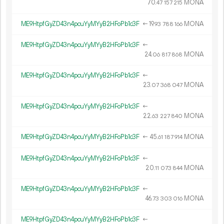
70.
MONA
47
157
215
ME9HtpfGyZD43n4pcuYyMYyB2HFoPb1c3F
←
19.
MONA
93
788
166
ME9HtpfGyZD43n4pcuYyMYyB2HFoPb1c3F
←
24.
MONA
06
817
868
ME9HtpfGyZD43n4pcuYyMYyB2HFoPb1c3F
←
23.
MONA
07
368
047
ME9HtpfGyZD43n4pcuYyMYyB2HFoPb1c3F
←
22.
MONA
63
227
840
ME9HtpfGyZD43n4pcuYyMYyB2HFoPb1c3F
←
45.
MONA
61
187
914
ME9HtpfGyZD43n4pcuYyMYyB2HFoPb1c3F
←
20.
MONA
11
073
844
ME9HtpfGyZD43n4pcuYyMYyB2HFoPb1c3F
←
46.
MONA
73
303
016
ME9HtpfGyZD43n4pcuYyMYyB2HFoPb1c3F
←