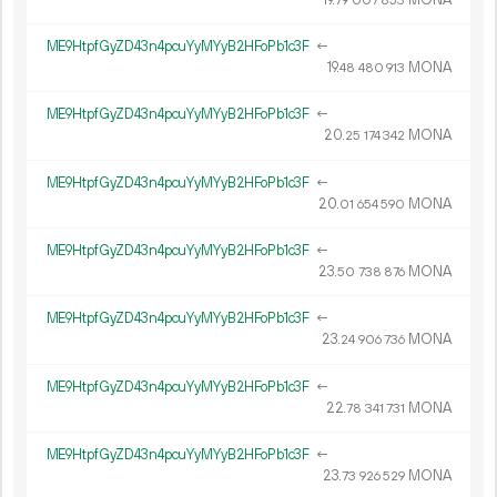
79
007
853
ME9HtpfGyZD43n4pcuYyMYyB2HFoPb1c3F
←
19.
MONA
48
480
913
ME9HtpfGyZD43n4pcuYyMYyB2HFoPb1c3F
←
20.
MONA
25
174
342
ME9HtpfGyZD43n4pcuYyMYyB2HFoPb1c3F
←
20.
MONA
01
654
590
ME9HtpfGyZD43n4pcuYyMYyB2HFoPb1c3F
←
23.
MONA
50
738
876
ME9HtpfGyZD43n4pcuYyMYyB2HFoPb1c3F
←
23.
MONA
24
906
736
ME9HtpfGyZD43n4pcuYyMYyB2HFoPb1c3F
←
22.
MONA
78
341
731
ME9HtpfGyZD43n4pcuYyMYyB2HFoPb1c3F
←
23.
MONA
73
926
529