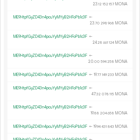
23.
MONA
12
152
157
ME9HtpfGyZD43n4pcuYyMYyB2HFoPb1c3F
←
23.
MONA
70
298
968
ME9HtpfGyZD43n4pcuYyMYyB2HFoPb1c3F
←
24.
MONA
28
661
124
ME9HtpfGyZD43n4pcuYyMYyB2HFoPb1c3F
←
20.
MONA
00
594
258
ME9HtpfGyZD43n4pcuYyMYyB2HFoPb1c3F
←
19.
MONA
77
149
233
ME9HtpfGyZD43n4pcuYyMYyB2HFoPb1c3F
←
47.
MONA
32
078
115
ME9HtpfGyZD43n4pcuYyMYyB2HFoPb1c3F
←
19.
MONA
88
204
658
ME9HtpfGyZD43n4pcuYyMYyB2HFoPb1c3F
←
19.
MONA
94
431
843
ME9HtpfGyZD43n4pcuYyMYyB2HFoPb1c3F
←