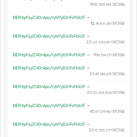
19.
MONA
93
385
942
ME9HtpfGyZD43n4pcuYyMYyB2HFoPb1c3F
←
42.
MONA
74
816
281
ME9HtpfGyZD43n4pcuYyMYyB2HFoPb1c3F
←
20.
MONA
20
033
937
ME9HtpfGyZD43n4pcuYyMYyB2HFoPb1c3F
←
19.
MONA
91
514
371
ME9HtpfGyZD43n4pcuYyMYyB2HFoPb1c3F
←
20.
MONA
45
148
675
ME9HtpfGyZD43n4pcuYyMYyB2HFoPb1c3F
←
20.
MONA
30
818
834
ME9HtpfGyZD43n4pcuYyMYyB2HFoPb1c3F
←
40.
MONA
51
019
481
ME9HtpfGyZD43n4pcuYyMYyB2HFoPb1c3F
←
20.
MONA
12
355
277