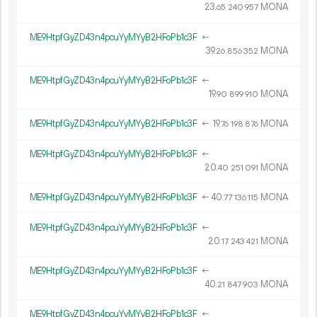
23.
MONA
65
240
957
ME9HtpfGyZD43n4pcuYyMYyB2HFoPb1c3F
←
39.
MONA
26
856
352
ME9HtpfGyZD43n4pcuYyMYyB2HFoPb1c3F
←
19.
MONA
90
899
910
ME9HtpfGyZD43n4pcuYyMYyB2HFoPb1c3F
←
19.
MONA
76
198
876
ME9HtpfGyZD43n4pcuYyMYyB2HFoPb1c3F
←
20.
MONA
40
251
091
ME9HtpfGyZD43n4pcuYyMYyB2HFoPb1c3F
←
40.
MONA
77
136
115
ME9HtpfGyZD43n4pcuYyMYyB2HFoPb1c3F
←
20.
MONA
17
243
421
ME9HtpfGyZD43n4pcuYyMYyB2HFoPb1c3F
←
40.
MONA
21
847
903
ME9HtpfGyZD43n4pcuYyMYyB2HFoPb1c3F
←