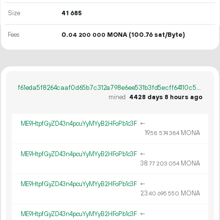
Size
41
685
Fees
0.
MONA
(100.76 sat/Byte)
04
200
000
f61eda5f8264caaf0d65b7c312a798e6ee531b3fd5ecff64110c5bfe1d60a058
mined
4428 days 8 hours ago
ME9HtpfGyZD43n4pcuYyMYyB2HFoPb1c3F
←
19.
MONA
58
574
384
ME9HtpfGyZD43n4pcuYyMYyB2HFoPb1c3F
←
38.
MONA
77
203
054
ME9HtpfGyZD43n4pcuYyMYyB2HFoPb1c3F
←
23.
MONA
40
695
550
ME9HtpfGyZD43n4pcuYyMYyB2HFoPb1c3F
←