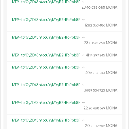
ME9HtpfGyZD43n4pcuYyMYyB2HFoPb1c3F
←
23.
MONA
40
638
085
ME9HtpfGyZD43n4pcuYyMYyB2HFoPb1c3F
←
19.
MONA
82
363
486
ME9HtpfGyZD43n4pcuYyMYyB2HFoPb1c3F
←
23.
MONA
11
842
258
ME9HtpfGyZD43n4pcuYyMYyB2HFoPb1c3F
←
41.
MONA
14
297
245
ME9HtpfGyZD43n4pcuYyMYyB2HFoPb1c3F
←
40.
MONA
52
141
743
ME9HtpfGyZD43n4pcuYyMYyB2HFoPb1c3F
←
39.
MONA
89
534
723
ME9HtpfGyZD43n4pcuYyMYyB2HFoPb1c3F
←
22.
MONA
96
488
699
ME9HtpfGyZD43n4pcuYyMYyB2HFoPb1c3F
←
20.
MONA
21
119
982