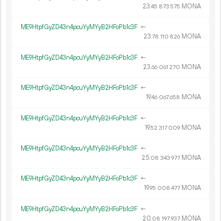
23.
MONA
45
873
575
ME9HtpfGyZD43n4pcuYyMYyB2HFoPb1c3F
←
23.
MONA
78
110
826
ME9HtpfGyZD43n4pcuYyMYyB2HFoPb1c3F
←
23.
MONA
66
061
270
ME9HtpfGyZD43n4pcuYyMYyB2HFoPb1c3F
←
19.
MONA
46
067
658
ME9HtpfGyZD43n4pcuYyMYyB2HFoPb1c3F
←
19.
MONA
52
317
009
ME9HtpfGyZD43n4pcuYyMYyB2HFoPb1c3F
←
25.
MONA
08
343
977
ME9HtpfGyZD43n4pcuYyMYyB2HFoPb1c3F
←
19.
MONA
95
008
477
ME9HtpfGyZD43n4pcuYyMYyB2HFoPb1c3F
←
20.
MONA
08
197
937