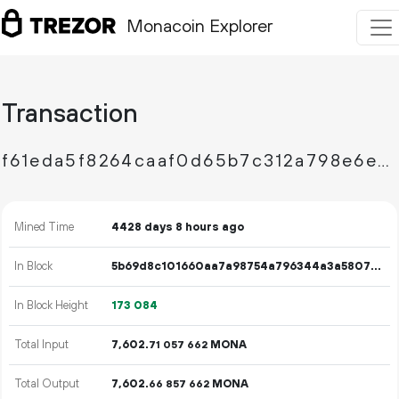
Monacoin Explorer
Transaction
f61eda5f8264caaf0d65b7c312a798e6ee531b3fd5ecff64110c5bfe1d60a058
Mined Time
4428 days 8 hours ago
In Block
5b69d8c101660aa7a98754a796344a3a5807f6578e777af4fe7259f7c7a9f859
In Block Height
173
084
Total Input
7
602
.
MONA
71
057
662
Total Output
7
602
.
MONA
66
857
662