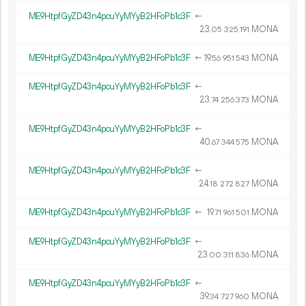
ME9HtpfGyZD43n4pcuYyMYyB2HFoPb1c3F
←
23.
MONA
05
325
191
ME9HtpfGyZD43n4pcuYyMYyB2HFoPb1c3F
←
19.
MONA
56
951
543
ME9HtpfGyZD43n4pcuYyMYyB2HFoPb1c3F
←
23.
MONA
74
256
373
ME9HtpfGyZD43n4pcuYyMYyB2HFoPb1c3F
←
40.
MONA
67
344
575
ME9HtpfGyZD43n4pcuYyMYyB2HFoPb1c3F
←
24.
MONA
18
272
827
ME9HtpfGyZD43n4pcuYyMYyB2HFoPb1c3F
←
19.
MONA
71
961
501
ME9HtpfGyZD43n4pcuYyMYyB2HFoPb1c3F
←
23.
MONA
00
311
836
ME9HtpfGyZD43n4pcuYyMYyB2HFoPb1c3F
←
39.
MONA
34
727
960