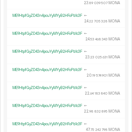
23.
MONA
89
039
507
ME9HtpfGyZD43n4pcuYyMYyB2HFoPb1c3F
←
24.
MONA
22
705
328
ME9HtpfGyZD43n4pcuYyMYyB2HFoPb1c3F
←
24.
MONA
53
468
343
ME9HtpfGyZD43n4pcuYyMYyB2HFoPb1c3F
←
23.
MONA
23
025
631
ME9HtpfGyZD43n4pcuYyMYyB2HFoPb1c3F
←
20.
MONA
19
574
901
ME9HtpfGyZD43n4pcuYyMYyB2HFoPb1c3F
←
22.
MONA
64
183
840
ME9HtpfGyZD43n4pcuYyMYyB2HFoPb1c3F
←
22.
MONA
98
832
895
ME9HtpfGyZD43n4pcuYyMYyB2HFoPb1c3F
←
47.
MONA
75
242
798