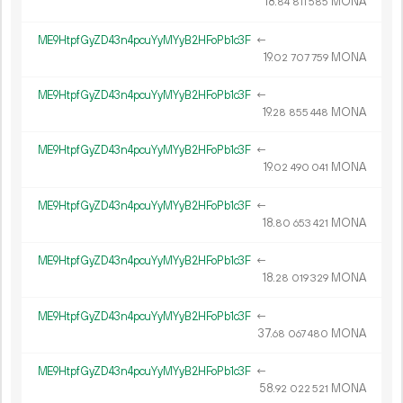
18.
MONA
84
811
585
ME9HtpfGyZD43n4pcuYyMYyB2HFoPb1c3F
←
19.
MONA
02
707
759
ME9HtpfGyZD43n4pcuYyMYyB2HFoPb1c3F
←
19.
MONA
28
855
448
ME9HtpfGyZD43n4pcuYyMYyB2HFoPb1c3F
←
19.
MONA
02
490
041
ME9HtpfGyZD43n4pcuYyMYyB2HFoPb1c3F
←
18.
MONA
80
653
421
ME9HtpfGyZD43n4pcuYyMYyB2HFoPb1c3F
←
18.
MONA
28
019
329
ME9HtpfGyZD43n4pcuYyMYyB2HFoPb1c3F
←
37.
MONA
68
067
480
ME9HtpfGyZD43n4pcuYyMYyB2HFoPb1c3F
←
58.
MONA
92
022
521