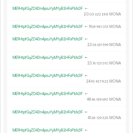
ME9HtpfGyZD43n4pcuYyMYyB2HFoPb1c3F
←
20.
MONA
03
622
288
ME9HtpfGyZD43n4pcuYyMYyB2HFoPb1c3F
←
19.
MONA
69
981
013
ME9HtpfGyZD43n4pcuYyMYyB2HFoPb1c3F
←
23.
MONA
34
651
599
ME9HtpfGyZD43n4pcuYyMYyB2HFoPb1c3F
←
23.
MONA
76
123
310
ME9HtpfGyZD43n4pcuYyMYyB2HFoPb1c3F
←
24.
MONA
92
427
822
ME9HtpfGyZD43n4pcuYyMYyB2HFoPb1c3F
←
48.
MONA
46
189
690
ME9HtpfGyZD43n4pcuYyMYyB2HFoPb1c3F
←
41.
MONA
68
129
325
ME9HtpfGyZD43n4pcuYyMYyB2HFoPb1c3F
←