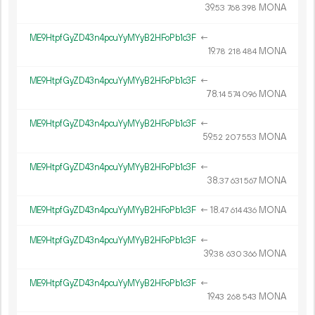
39.
MONA
53
768
398
ME9HtpfGyZD43n4pcuYyMYyB2HFoPb1c3F
←
19.
MONA
78
218
484
ME9HtpfGyZD43n4pcuYyMYyB2HFoPb1c3F
←
78.
MONA
14
574
096
ME9HtpfGyZD43n4pcuYyMYyB2HFoPb1c3F
←
59.
MONA
52
207
553
ME9HtpfGyZD43n4pcuYyMYyB2HFoPb1c3F
←
38.
MONA
37
631
567
ME9HtpfGyZD43n4pcuYyMYyB2HFoPb1c3F
←
18.
MONA
47
614
436
ME9HtpfGyZD43n4pcuYyMYyB2HFoPb1c3F
←
39.
MONA
38
630
366
ME9HtpfGyZD43n4pcuYyMYyB2HFoPb1c3F
←
19.
MONA
43
268
543