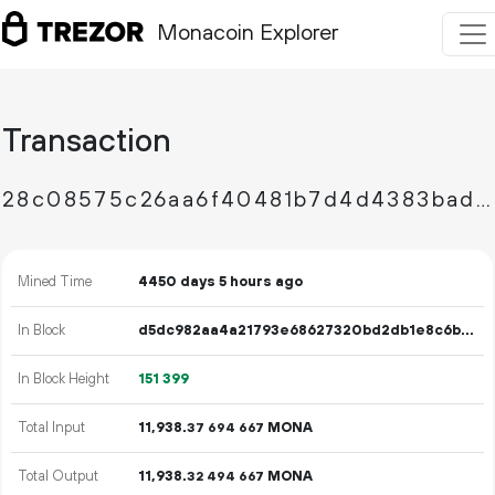
Monacoin Explorer
Transaction
28c08575c26aa6f40481b7d4d4383badcdf9acb6120ba71ea2f85f27695aa227
Mined Time
4450 days 5 hours ago
In Block
d5dc982aa4a21793e68627320bd2db1e8c6bc457eff79288a2f8cc4aa0ebf2df
In Block Height
151
399
Total Input
11
938
.
MONA
37
694
667
Total Output
11
938
.
MONA
32
494
667