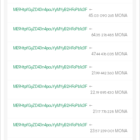
ME9HtpfGyZD43n4pcuYyMYyB2HFoPb1c3F
←
45.
MONA
03
090
265
ME9HtpfGyZD43n4pcuYyMYyB2HFoPb1c3F
←
64.
MONA
35
276
485
ME9HtpfGyZD43n4pcuYyMYyB2HFoPb1c3F
←
47.
MONA
44
476
035
ME9HtpfGyZD43n4pcuYyMYyB2HFoPb1c3F
←
21.
MONA
99
442
360
ME9HtpfGyZD43n4pcuYyMYyB2HFoPb1c3F
←
22.
MONA
19
895
430
ME9HtpfGyZD43n4pcuYyMYyB2HFoPb1c3F
←
21.
MONA
17
776
228
ME9HtpfGyZD43n4pcuYyMYyB2HFoPb1c3F
←
23.
MONA
57
239
001