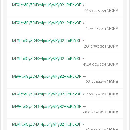
ME9HtpfGyZD43n4pcuYyMYyB2HFoPb1c3F
←
44.
MONA
36
228
294
ME9HtpfGyZD43n4pcuYyMYyB2HFoPb1c3F
←
45.
MONA
94
489
271
ME9HtpfGyZD43n4pcuYyMYyB2HFoPb1c3F
←
20.
MONA
15
790
301
ME9HtpfGyZD43n4pcuYyMYyB2HFoPb1c3F
←
45.
MONA
67
006
304
ME9HtpfGyZD43n4pcuYyMYyB2HFoPb1c3F
←
23.
MONA
55
141
439
ME9HtpfGyZD43n4pcuYyMYyB2HFoPb1c3F
←
66.
MONA
36
974
767
ME9HtpfGyZD43n4pcuYyMYyB2HFoPb1c3F
←
68.
MONA
08
296
857
ME9HtpfGyZD43n4pcuYyMYyB2HFoPb1c3F
←