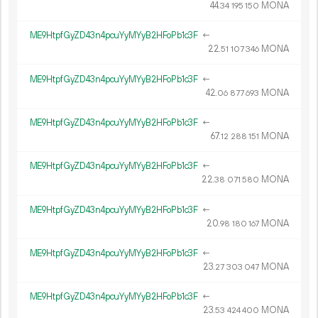
44.
MONA
34
195
150
ME9HtpfGyZD43n4pcuYyMYyB2HFoPb1c3F
←
22.
MONA
51
107
346
ME9HtpfGyZD43n4pcuYyMYyB2HFoPb1c3F
←
42.
MONA
06
877
693
ME9HtpfGyZD43n4pcuYyMYyB2HFoPb1c3F
←
67.
MONA
12
288
151
ME9HtpfGyZD43n4pcuYyMYyB2HFoPb1c3F
←
22.
MONA
38
071
580
ME9HtpfGyZD43n4pcuYyMYyB2HFoPb1c3F
←
20.
MONA
98
180
167
ME9HtpfGyZD43n4pcuYyMYyB2HFoPb1c3F
←
23.
MONA
27
303
047
ME9HtpfGyZD43n4pcuYyMYyB2HFoPb1c3F
←
23.
MONA
53
424
400