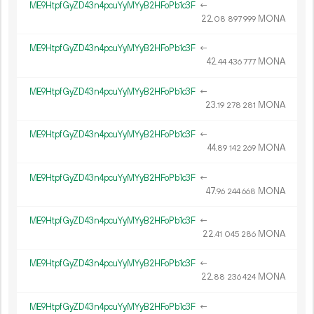
ME9HtpfGyZD43n4pcuYyMYyB2HFoPb1c3F
←
22.
MONA
08
897
999
ME9HtpfGyZD43n4pcuYyMYyB2HFoPb1c3F
←
42.
MONA
44
436
777
ME9HtpfGyZD43n4pcuYyMYyB2HFoPb1c3F
←
23.
MONA
19
278
281
ME9HtpfGyZD43n4pcuYyMYyB2HFoPb1c3F
←
44.
MONA
89
142
269
ME9HtpfGyZD43n4pcuYyMYyB2HFoPb1c3F
←
47.
MONA
96
244
668
ME9HtpfGyZD43n4pcuYyMYyB2HFoPb1c3F
←
22.
MONA
41
045
286
ME9HtpfGyZD43n4pcuYyMYyB2HFoPb1c3F
←
22.
MONA
88
236
424
ME9HtpfGyZD43n4pcuYyMYyB2HFoPb1c3F
←