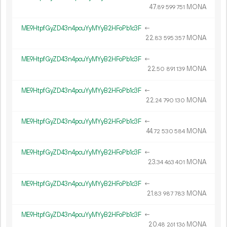
47.
MONA
89
599
751
ME9HtpfGyZD43n4pcuYyMYyB2HFoPb1c3F
←
22.
MONA
83
595
357
ME9HtpfGyZD43n4pcuYyMYyB2HFoPb1c3F
←
22.
MONA
50
891
139
ME9HtpfGyZD43n4pcuYyMYyB2HFoPb1c3F
←
22.
MONA
24
790
130
ME9HtpfGyZD43n4pcuYyMYyB2HFoPb1c3F
←
44.
MONA
72
530
584
ME9HtpfGyZD43n4pcuYyMYyB2HFoPb1c3F
←
23.
MONA
34
463
401
ME9HtpfGyZD43n4pcuYyMYyB2HFoPb1c3F
←
21.
MONA
83
987
783
ME9HtpfGyZD43n4pcuYyMYyB2HFoPb1c3F
←
20.
MONA
48
261
136