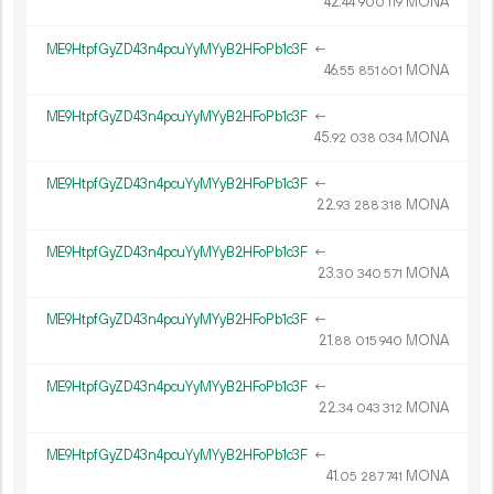
42.
MONA
44
900
119
ME9HtpfGyZD43n4pcuYyMYyB2HFoPb1c3F
←
46.
MONA
55
851
601
ME9HtpfGyZD43n4pcuYyMYyB2HFoPb1c3F
←
45.
MONA
92
038
034
ME9HtpfGyZD43n4pcuYyMYyB2HFoPb1c3F
←
22.
MONA
93
288
318
ME9HtpfGyZD43n4pcuYyMYyB2HFoPb1c3F
←
23.
MONA
30
340
571
ME9HtpfGyZD43n4pcuYyMYyB2HFoPb1c3F
←
21.
MONA
88
015
940
ME9HtpfGyZD43n4pcuYyMYyB2HFoPb1c3F
←
22.
MONA
34
043
312
ME9HtpfGyZD43n4pcuYyMYyB2HFoPb1c3F
←
41.
MONA
05
287
741