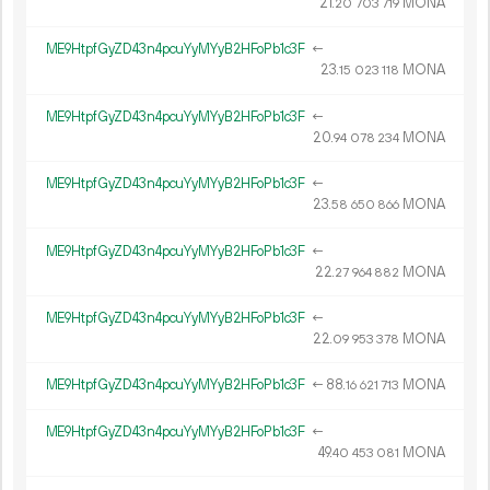
21.
MONA
20
703
719
ME9HtpfGyZD43n4pcuYyMYyB2HFoPb1c3F
←
23.
MONA
15
023
118
ME9HtpfGyZD43n4pcuYyMYyB2HFoPb1c3F
←
20.
MONA
94
078
234
ME9HtpfGyZD43n4pcuYyMYyB2HFoPb1c3F
←
23.
MONA
58
650
866
ME9HtpfGyZD43n4pcuYyMYyB2HFoPb1c3F
←
22.
MONA
27
964
882
ME9HtpfGyZD43n4pcuYyMYyB2HFoPb1c3F
←
22.
MONA
09
953
378
ME9HtpfGyZD43n4pcuYyMYyB2HFoPb1c3F
←
88.
MONA
16
621
713
ME9HtpfGyZD43n4pcuYyMYyB2HFoPb1c3F
←
49.
MONA
40
453
081