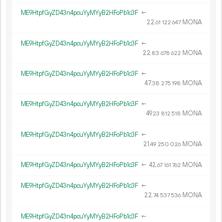
ME9HtpfGyZD43n4pcuYyMYyB2HFoPb1c3F
←
22.
MONA
61
122
647
ME9HtpfGyZD43n4pcuYyMYyB2HFoPb1c3F
←
22.
MONA
83
678
622
ME9HtpfGyZD43n4pcuYyMYyB2HFoPb1c3F
←
47.
MONA
38
275
198
ME9HtpfGyZD43n4pcuYyMYyB2HFoPb1c3F
←
49.
MONA
23
812
518
ME9HtpfGyZD43n4pcuYyMYyB2HFoPb1c3F
←
21.
MONA
49
250
026
ME9HtpfGyZD43n4pcuYyMYyB2HFoPb1c3F
←
42.
MONA
67
161
762
ME9HtpfGyZD43n4pcuYyMYyB2HFoPb1c3F
←
22.
MONA
74
537
536
ME9HtpfGyZD43n4pcuYyMYyB2HFoPb1c3F
←