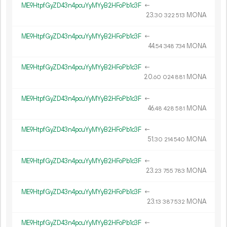
ME9HtpfGyZD43n4pcuYyMYyB2HFoPb1c3F
←
23.
MONA
30
322
513
ME9HtpfGyZD43n4pcuYyMYyB2HFoPb1c3F
←
44.
MONA
54
348
734
ME9HtpfGyZD43n4pcuYyMYyB2HFoPb1c3F
←
20.
MONA
60
024
881
ME9HtpfGyZD43n4pcuYyMYyB2HFoPb1c3F
←
46.
MONA
48
428
581
ME9HtpfGyZD43n4pcuYyMYyB2HFoPb1c3F
←
51.
MONA
30
214
540
ME9HtpfGyZD43n4pcuYyMYyB2HFoPb1c3F
←
23.
MONA
23
755
783
ME9HtpfGyZD43n4pcuYyMYyB2HFoPb1c3F
←
23.
MONA
13
387
532
ME9HtpfGyZD43n4pcuYyMYyB2HFoPb1c3F
←