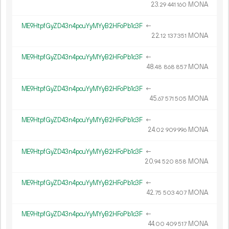
23.
MONA
29
441
160
ME9HtpfGyZD43n4pcuYyMYyB2HFoPb1c3F
←
22.
MONA
12
137
351
ME9HtpfGyZD43n4pcuYyMYyB2HFoPb1c3F
←
48.
MONA
48
868
857
ME9HtpfGyZD43n4pcuYyMYyB2HFoPb1c3F
←
45.
MONA
67
571
505
ME9HtpfGyZD43n4pcuYyMYyB2HFoPb1c3F
←
24.
MONA
02
909
996
ME9HtpfGyZD43n4pcuYyMYyB2HFoPb1c3F
←
20.
MONA
94
520
858
ME9HtpfGyZD43n4pcuYyMYyB2HFoPb1c3F
←
42.
MONA
75
503
407
ME9HtpfGyZD43n4pcuYyMYyB2HFoPb1c3F
←
44.
MONA
00
409
517