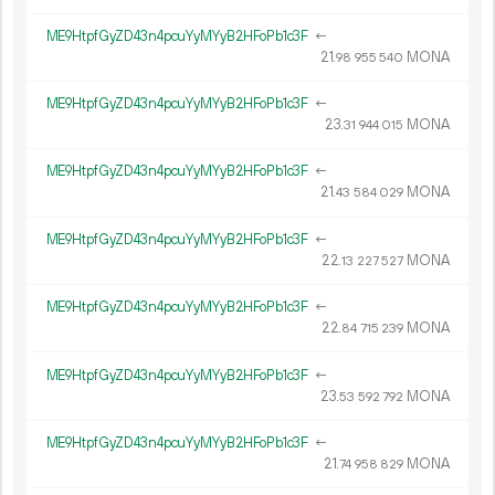
ME9HtpfGyZD43n4pcuYyMYyB2HFoPb1c3F
←
21.
MONA
98
955
540
ME9HtpfGyZD43n4pcuYyMYyB2HFoPb1c3F
←
23.
MONA
31
944
015
ME9HtpfGyZD43n4pcuYyMYyB2HFoPb1c3F
←
21.
MONA
43
584
029
ME9HtpfGyZD43n4pcuYyMYyB2HFoPb1c3F
←
22.
MONA
13
227
527
ME9HtpfGyZD43n4pcuYyMYyB2HFoPb1c3F
←
22.
MONA
84
715
239
ME9HtpfGyZD43n4pcuYyMYyB2HFoPb1c3F
←
23.
MONA
53
592
792
ME9HtpfGyZD43n4pcuYyMYyB2HFoPb1c3F
←
21.
MONA
74
958
829