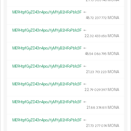
27.
MONA
15
505
146
ME9HtpfGyZD43n4pcuYyMYyB2HFoPb1c3F
←
46.
MONA
72
237
772
ME9HtpfGyZD43n4pcuYyMYyB2HFoPb1c3F
←
22.
MONA
32
433
656
ME9HtpfGyZD43n4pcuYyMYyB2HFoPb1c3F
←
46.
MONA
54
086
795
ME9HtpfGyZD43n4pcuYyMYyB2HFoPb1c3F
←
21.
MONA
23
713
223
ME9HtpfGyZD43n4pcuYyMYyB2HFoPb1c3F
←
22.
MONA
79
029
397
ME9HtpfGyZD43n4pcuYyMYyB2HFoPb1c3F
←
21.
MONA
88
374
811
ME9HtpfGyZD43n4pcuYyMYyB2HFoPb1c3F
←
21.
MONA
73
277
074