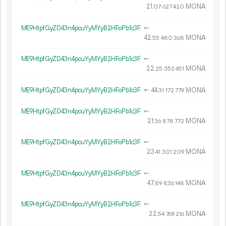
21.
MONA
07
627
420
ME9HtpfGyZD43n4pcuYyMYyB2HFoPb1c3F
←
42.
MONA
55
480
368
ME9HtpfGyZD43n4pcuYyMYyB2HFoPb1c3F
←
22.
MONA
25
352
451
ME9HtpfGyZD43n4pcuYyMYyB2HFoPb1c3F
←
44.
MONA
31
172
779
ME9HtpfGyZD43n4pcuYyMYyB2HFoPb1c3F
←
21.
MONA
36
878
772
ME9HtpfGyZD43n4pcuYyMYyB2HFoPb1c3F
←
23.
MONA
41
301
209
ME9HtpfGyZD43n4pcuYyMYyB2HFoPb1c3F
←
47.
MONA
89
836
148
ME9HtpfGyZD43n4pcuYyMYyB2HFoPb1c3F
←
22.
MONA
54
769
216