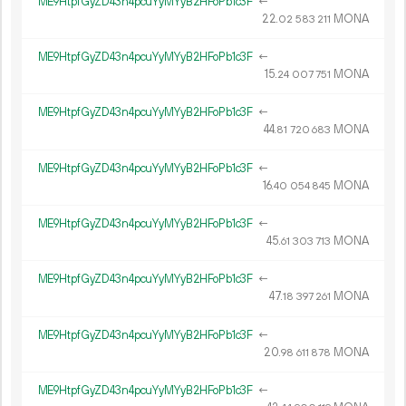
ME9HtpfGyZD43n4pcuYyMYyB2HFoPb1c3F
←
22.
MONA
02
583
211
ME9HtpfGyZD43n4pcuYyMYyB2HFoPb1c3F
←
15.
MONA
24
007
751
ME9HtpfGyZD43n4pcuYyMYyB2HFoPb1c3F
←
44.
MONA
81
720
683
ME9HtpfGyZD43n4pcuYyMYyB2HFoPb1c3F
←
16.
MONA
40
054
845
ME9HtpfGyZD43n4pcuYyMYyB2HFoPb1c3F
←
45.
MONA
61
303
713
ME9HtpfGyZD43n4pcuYyMYyB2HFoPb1c3F
←
47.
MONA
18
397
261
ME9HtpfGyZD43n4pcuYyMYyB2HFoPb1c3F
←
20.
MONA
98
611
878
ME9HtpfGyZD43n4pcuYyMYyB2HFoPb1c3F
←