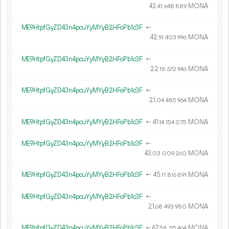
42.
MONA
41
648
889
ME9HtpfGyZD43n4pcuYyMYyB2HFoPb1c3F
←
42.
MONA
91
403
996
ME9HtpfGyZD43n4pcuYyMYyB2HFoPb1c3F
←
22.
MONA
18
672
946
ME9HtpfGyZD43n4pcuYyMYyB2HFoPb1c3F
←
21.
MONA
04
485
964
ME9HtpfGyZD43n4pcuYyMYyB2HFoPb1c3F
←
41.
MONA
14
154
075
ME9HtpfGyZD43n4pcuYyMYyB2HFoPb1c3F
←
43.
MONA
03
009
260
ME9HtpfGyZD43n4pcuYyMYyB2HFoPb1c3F
←
45.
MONA
11
816
891
ME9HtpfGyZD43n4pcuYyMYyB2HFoPb1c3F
←
21.
MONA
68
493
980
ME9HtpfGyZD43n4pcuYyMYyB2HFoPb1c3F
←
67.
MONA
58
115
464