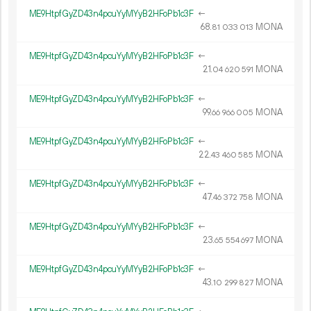
ME9HtpfGyZD43n4pcuYyMYyB2HFoPb1c3F
←
68.
MONA
81
033
013
ME9HtpfGyZD43n4pcuYyMYyB2HFoPb1c3F
←
21.
MONA
04
620
591
ME9HtpfGyZD43n4pcuYyMYyB2HFoPb1c3F
←
99.
MONA
66
966
005
ME9HtpfGyZD43n4pcuYyMYyB2HFoPb1c3F
←
22.
MONA
43
460
585
ME9HtpfGyZD43n4pcuYyMYyB2HFoPb1c3F
←
47.
MONA
46
372
758
ME9HtpfGyZD43n4pcuYyMYyB2HFoPb1c3F
←
23.
MONA
65
554
697
ME9HtpfGyZD43n4pcuYyMYyB2HFoPb1c3F
←
43.
MONA
10
299
827