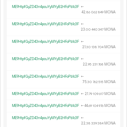
ME9HtpfGyZD43n4pcuYyMYyB2HFoPb1c3F
←
42.
MONA
86
062
849
ME9HtpfGyZD43n4pcuYyMYyB2HFoPb1c3F
←
23.
MONA
00
440
347
ME9HtpfGyZD43n4pcuYyMYyB2HFoPb1c3F
←
21.
MONA
30
138
704
ME9HtpfGyZD43n4pcuYyMYyB2HFoPb1c3F
←
22.
MONA
95
231
768
ME9HtpfGyZD43n4pcuYyMYyB2HFoPb1c3F
←
75.
MONA
30
762
515
ME9HtpfGyZD43n4pcuYyMYyB2HFoPb1c3F
←
21.
MONA
79
109
617
ME9HtpfGyZD43n4pcuYyMYyB2HFoPb1c3F
←
44.
MONA
69
104
976
ME9HtpfGyZD43n4pcuYyMYyB2HFoPb1c3F
←
22.
MONA
38
339
384