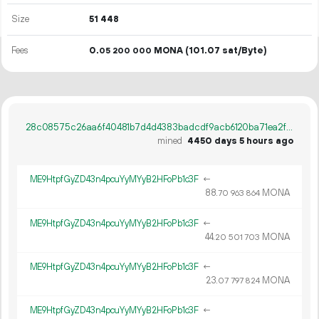
Size
51
448
Fees
0.
MONA
(101.07 sat/Byte)
05
200
000
28c08575c26aa6f40481b7d4d4383badcdf9acb6120ba71ea2f85f27695aa227
mined
4450 days 5 hours ago
ME9HtpfGyZD43n4pcuYyMYyB2HFoPb1c3F
←
88.
MONA
70
963
864
ME9HtpfGyZD43n4pcuYyMYyB2HFoPb1c3F
←
44.
MONA
20
501
703
ME9HtpfGyZD43n4pcuYyMYyB2HFoPb1c3F
←
23.
MONA
07
797
824
ME9HtpfGyZD43n4pcuYyMYyB2HFoPb1c3F
←