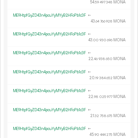
54.
MONA
59
497
348
ME9HtpfGyZD43n4pcuYyMYyB2HFoPb1c3F
←
43.
MONA
64
766
928
ME9HtpfGyZD43n4pcuYyMYyB2HFoPb1c3F
←
43.
MONA
00
930
696
ME9HtpfGyZD43n4pcuYyMYyB2HFoPb1c3F
←
22.
MONA
46
938
650
ME9HtpfGyZD43n4pcuYyMYyB2HFoPb1c3F
←
20.
MONA
19
384
652
ME9HtpfGyZD43n4pcuYyMYyB2HFoPb1c3F
←
22.
MONA
98
025
977
ME9HtpfGyZD43n4pcuYyMYyB2HFoPb1c3F
←
21.
MONA
32
758
675
ME9HtpfGyZD43n4pcuYyMYyB2HFoPb1c3F
←
45.
MONA
90
444
275