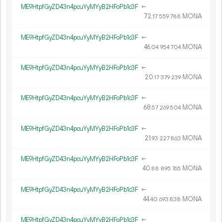
ME9HtpfGyZD43n4pcuYyMYyB2HFoPb1c3F
←
72.
MONA
17
559
788
ME9HtpfGyZD43n4pcuYyMYyB2HFoPb1c3F
←
46.
MONA
04
954
704
ME9HtpfGyZD43n4pcuYyMYyB2HFoPb1c3F
←
20.
MONA
17
379
239
ME9HtpfGyZD43n4pcuYyMYyB2HFoPb1c3F
←
68.
MONA
57
269
504
ME9HtpfGyZD43n4pcuYyMYyB2HFoPb1c3F
←
21.
MONA
93
227
863
ME9HtpfGyZD43n4pcuYyMYyB2HFoPb1c3F
←
40.
MONA
88
895
765
ME9HtpfGyZD43n4pcuYyMYyB2HFoPb1c3F
←
44.
MONA
40
693
838
ME9HtpfGyZD43n4pcuYyMYyB2HFoPb1c3F
←