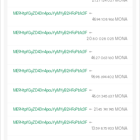
21.
MONA
27
124
027
ME9HtpfGyZD43n4pcuYyMYyB2HFoPb1c3F
←
46.
MONA
94
108
966
ME9HtpfGyZD43n4pcuYyMYyB2HFoPb1c3F
←
20.
MONA
80
028
025
ME9HtpfGyZD43n4pcuYyMYyB2HFoPb1c3F
←
46.
MONA
27
063
160
ME9HtpfGyZD43n4pcuYyMYyB2HFoPb1c3F
←
96.
MONA
98
694
402
ME9HtpfGyZD43n4pcuYyMYyB2HFoPb1c3F
←
46.
MONA
01
345
637
ME9HtpfGyZD43n4pcuYyMYyB2HFoPb1c3F
←
21.
MONA
45
741
745
ME9HtpfGyZD43n4pcuYyMYyB2HFoPb1c3F
←
13.
MONA
59
875
933