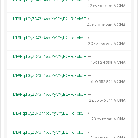
ME9HtpfGyZD43n4pcuYyMYyB2HFoPb1c3F
←
22.
MONA
89
952
208
ME9HtpfGyZD43n4pcuYyMYyB2HFoPb1c3F
←
47.
MONA
82
008
648
ME9HtpfGyZD43n4pcuYyMYyB2HFoPb1c3F
←
20.
MONA
49
538
857
ME9HtpfGyZD43n4pcuYyMYyB2HFoPb1c3F
←
45.
MONA
51
214
538
ME9HtpfGyZD43n4pcuYyMYyB2HFoPb1c3F
←
16.
MONA
10
552
826
ME9HtpfGyZD43n4pcuYyMYyB2HFoPb1c3F
←
22.
MONA
55
546
844
ME9HtpfGyZD43n4pcuYyMYyB2HFoPb1c3F
←
23.
MONA
26
121
198
ME9HtpfGyZD43n4pcuYyMYyB2HFoPb1c3F
←