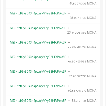
44.
MONA
86
771
309
ME9HtpfGyZD43n4pcuYyMYyB2HFoPb1c3F
←
93.
MONA
46
712
869
ME9HtpfGyZD43n4pcuYyMYyB2HFoPb1c3F
←
23.
MONA
15
003
055
ME9HtpfGyZD43n4pcuYyMYyB2HFoPb1c3F
←
22.
MONA
05
985
999
ME9HtpfGyZD43n4pcuYyMYyB2HFoPb1c3F
←
67.
MONA
30
465
538
ME9HtpfGyZD43n4pcuYyMYyB2HFoPb1c3F
←
22.
MONA
20
377
796
ME9HtpfGyZD43n4pcuYyMYyB2HFoPb1c3F
←
68.
MONA
83
047
275
ME9HtpfGyZD43n4pcuYyMYyB2HFoPb1c3F
←
32.
MONA
91
711
166