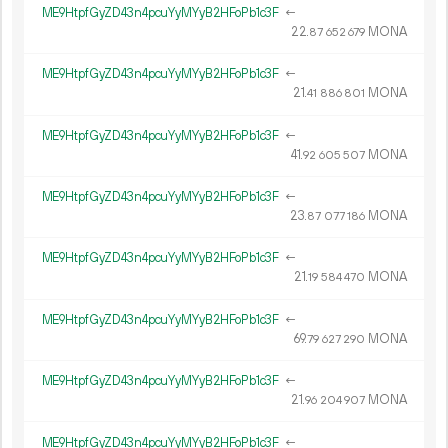
ME9HtpfGyZD43n4pcuYyMYyB2HFoPb1c3F
←
22.
MONA
87
652
679
ME9HtpfGyZD43n4pcuYyMYyB2HFoPb1c3F
←
21.
MONA
41
886
801
ME9HtpfGyZD43n4pcuYyMYyB2HFoPb1c3F
←
41.
MONA
92
605
507
ME9HtpfGyZD43n4pcuYyMYyB2HFoPb1c3F
←
23.
MONA
87
077
186
ME9HtpfGyZD43n4pcuYyMYyB2HFoPb1c3F
←
21.
MONA
19
584
470
ME9HtpfGyZD43n4pcuYyMYyB2HFoPb1c3F
←
69.
MONA
79
627
290
ME9HtpfGyZD43n4pcuYyMYyB2HFoPb1c3F
←
21.
MONA
96
204
907
ME9HtpfGyZD43n4pcuYyMYyB2HFoPb1c3F
←